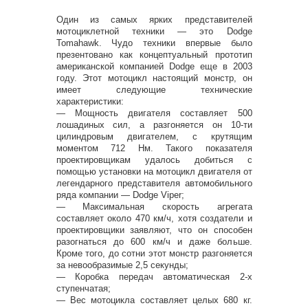
Один из самых ярких представителей
мотоциклетной техники — это Dodge
Tomahawk. Чудо техники впервые было
презентовано как концептуальный прототип
американской компанией Dodge еще в 2003
году. Этот мотоцикл настоящий монстр, он
имеет следующие технические
характеристики:
— Мощность двигателя составляет 500
лошадиных сил, а разгоняется он 10-ти
цилиндровым двигателем, с крутящим
моментом 712 Нм. Такого показателя
проектировщикам удалось добиться с
помощью установки на мотоцикл двигателя от
легендарного представителя автомобильного
ряда компании — Dodge Viper;
— Максимальная скорость агрегата
составляет около 470 км/ч, хотя создатели и
проектировщики заявляют, что он способен
разогнаться до 600 км/ч и даже больше.
Кроме того, до сотни этот монстр разгоняется
за невообразимые 2,5 секунды;
— Коробка передач автоматическая 2-х
ступенчатая;
— Вес мотоцикла составляет целых 680 кг.