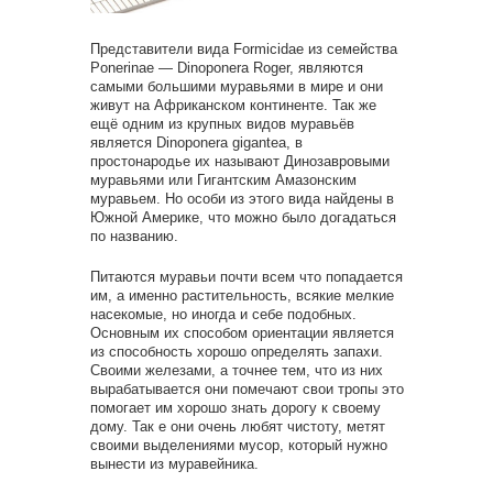
Представители вида Formicidae из семейства
Ponerinae — Dinoponera Roger, являются
самыми большими муравьями в мире и они
живут на Африканском континенте. Так же
ещё одним из крупных видов муравьёв
является Dinoponera gigantea, в
простонародье их называют Динозавровыми
муравьями или Гигантским Амазонским
муравьем. Но особи из этого вида найдены в
Южной Америке, что можно было догадаться
по названию.
Питаются муравьи почти всем что попадается
им, а именно растительность, всякие мелкие
насекомые, но иногда и себе подобных.
Основным их способом ориентации является
из способность хорошо определять запахи.
Своими железами, а точнее тем, что из них
вырабатывается они помечают свои тропы это
помогает им хорошо знать дорогу к своему
дому. Так е они очень любят чистоту, метят
своими выделениями мусор, который нужно
вынести из муравейника.