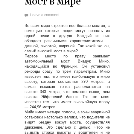
мост в мире
Leave a comment
Во всем мире строятся все больше мостов, с
помощью которых люди могут попасть из
одной точки в другую. Каждый из них
обладает различными характеристиками —
длиной, высотой, шириной. Так какой же он,
самый высокий мост в мире?
Первое место по праву занимает
автомобильный мост Виадук Мийо,
находящийся во Франции. Он установил
рекорды сразу по трем параметрам. Мийо
известен тем, что имеет наибольшую в мире
высоту, которая составляет 270 метров, а
самая высокая точка располагается на
высоте 343 метра, что немного выше, чем
высота Эйфелевой башни. Так же мост
известен тем, что имеет высочайшую опору
— 244,96 метров.
Мийо имеет четыре полосы, а зоны аварийной
остановки настолько велики, что водители не
видят бездну вокруг моста, осуществляя
движение. Это сделано с целью, чтоб не
вызвать страха высоты у водителей и не