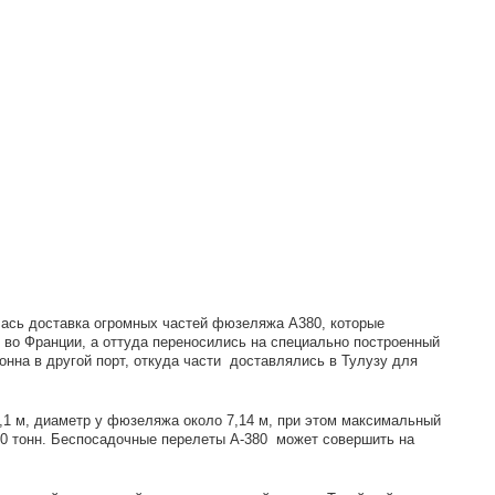
лась доставка огромных частей фюзеляжа A380, которые
 во Франции, а оттуда переносились на специально построенный
ронна в другой порт, откуда части доставлялись в Тулузу для
4,1 м, диаметр у фюзеляжа около 7,14 м, при этом максимальный
60 тонн. Беспосадочные перелеты А-380 может совершить на