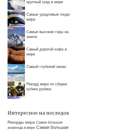
крупный град в мире
Самые уродливые люди
мира
Самые высокие горы на
земле
Самый дорогой кофе в
мире
Самый глубокий океан
Рекорд мира по сборке
кубика рубика
Интересное на последок
Рекорды мира
Самая большая
Самая большая
анаконда в мире