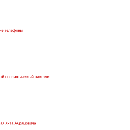
ие телефоны
й пневматический пистолет
ая яхта Абрамовича